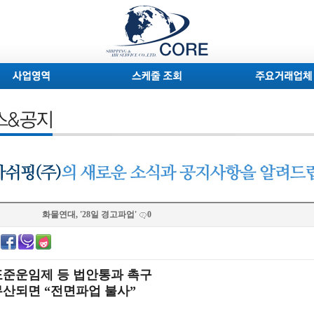
화물연대, '28일 경고파업'
0
표준운임제 등 법안통과 촉구
무산되면 “전면파업 불사”