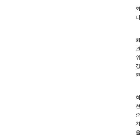
화
다
화
관
위
경
현
화
현
준
차
을