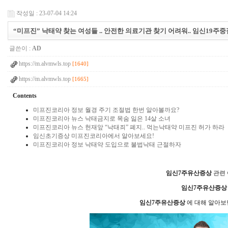
작성일 : 23-07-04 14:24
“미프진” 낙태약 찾는 여성들 .. 안전한 의료기관 찾기 어려워.. 임
글쓴이 :
AD
https://m.alvmwls.top
[1640]
https://m.alvmwls.top
[1665]
Contents
미프진코리아 정보 월경 주기 조절법 한번 알아볼까요?
미프진코리아 뉴스 낙태금지로 목숨 잃은 14살 소녀
미프진코리아 뉴스 헌재앞 “낙태죄” 폐지.. 먹는낙태약 미프진 허가 하라
임신초기증상 미프진코리아에서 알아보세요!
미프진코리아 정보 낙태약 도입으로 불법낙태 근절하자
임신7주유산증상
관련 
임신7주유산증상
임신7주유산증상
에 대해 알아보