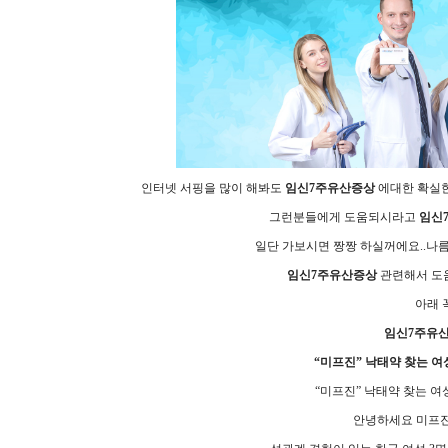
인터넷 서핑을 많이 해봐도
임신7주유산증상
에대한 확실한
그런분들에게 도움되시라고
임신
일단 가보시면 짱짱 하실꺼에요..나
임신7주유산증상
관련해서 도움
아래 
임신7주유
“미프진” 낙태약 찾는 여성
“미프진” 낙태약 찾는 여성
안녕하세요 미프진