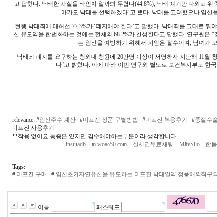
고 답했다. 낙태한 사실을 타인이 알까봐 두렵다(44.8%), 낙태 얘기만 나와도 위축
아가도 낙태를 선택하겠다’고 했다. 낙태를 고려했으나 임신을 유
현행 낙태죄에 대해선 77.3%가 ‘폐지해야 한다’고 말했다. 낙태죄를 그대로 둬야
산 유도약을 합법화하는 것에는 전체의 68.2%가 찬성한다고 답했다. 연구원은 “
는 임신을 예방하기 위해서 피임은 필수이며, 남녀가 
낙태죄 폐지를 요구하는 청와대 청원에 20만명 이상이 서명하자 지난해 11월
다”고 밝혔다. 이에 따라 이번 연구와 별도로 보건복지부도 
relevance: #
임신주수 계산
#
미프진 정품 구별방법
#
미프진 복용후기
#
중절수술
미프진 사용후기
부작용 없어요 통증은 있지만 감수해야하는부분이라 생각합니다
insuradb
m.woao50.com
실시간무료채팅
MifeSilo
합몸
Tags:
#
미­프진 구매
#
임신초기자연유산을 유도하는 미프진 낙태알약 정품해외직구와
이름
패스워드