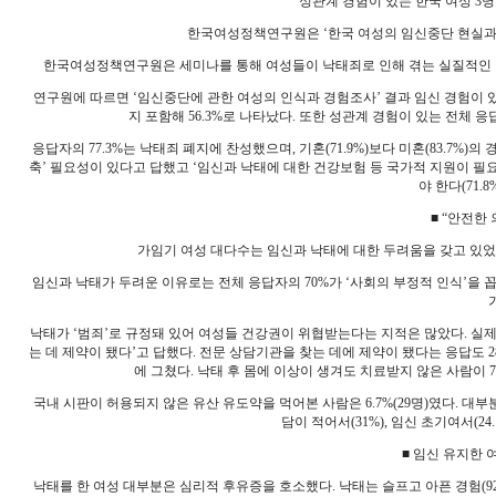
성관계 경험이 있는 한국 여성 3명
한국여성정책연구원은 ‘한국 여성의 임신중단 현실과 낙
한국여성정책연구원은 세미나를 통해 여성들이 낙태죄로 인해 겪는 실질적인 
연구원에 따르면 ‘임신중단에 관한 여성의 인식과 경험조사’ 결과 임신 경험이 있는 
지 포함해 56.3%로 나타났다. 또한 성관계 경험이 있는 전체 응
응답자의 77.3%는 낙태죄 폐지에 찬성했으며, 기혼(71.9%)보다 미혼(83.7%)
축’ 필요성이 있다고 답했고 ‘임신과 낙태에 대한 건강보험 등 국가적 지원이 필요하
야 한다(71.
■ “안전한
가임기 여성 대다수는 임신과 낙태에 대한 두려움을 갖고 있었다.
임신과 낙태가 두려운 이유로는 전체 응답자의 70%가 ‘사회의 부정적 인식’을 꼽
낙태가 ‘범죄’로 규정돼 있어 여성들 건강권이 위협받는다는 지적은 많았다. 실제로
는 데 제약이 됐다’고 답했다. 전문 상담기관을 찾는 데에 제약이 됐다는 응답도 2
에 그쳤다. 낙태 후 몸에 이상이 생겨도 치료받지 않은 사람이 7
국내 시판이 허용되지 않은 유산 유도약을 먹어본 사람은 6.7%(29명)였다. 
담이 적어서(31%), 임신 초기여서(24.
■ 임신 유지한 
낙태를 한 여성 대부분은 심리적 후유증을 호소했다. 낙태는 슬프고 아픈 경험(92.7